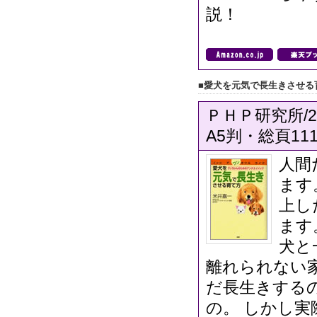
説！
■愛犬を元気で長生きさせる
ＰＨＰ研究所/2
A5判・総頁111
人間
ます
上し
ます
犬と
離れられない
だ長生きする
の。 しかし