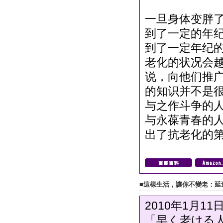
一旦身体变胖
到了一定的年纪
到了一定年纪
老化的状况会
说，向他们推
的知识并不是
与之作斗争的
与永葆青春的
出了抗老化的
■這樣生活，讓你不變老：延
2010年1月11
「早く老ける