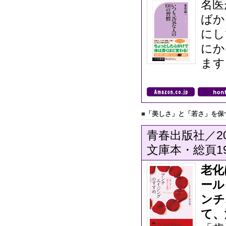
名医
ばか
にし
にか
ます
■「美しさ」と「若さ」を保
青春出版社／20
文庫本・総頁19
老化
ール
ンチ
て、