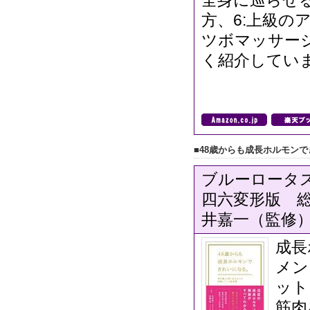
全身に巡らせ
方、6:上級の
ツボマッサー
く紹介してい
■48歳からも成長ホルモン
ブルーロータス
四六変形版 総頁
井嘉一（監修
成長
メン
ット
筋肉