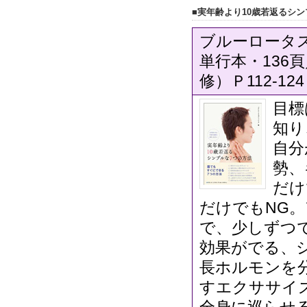
■実年齢より10歳若返るシン
ブルーロータス
単行本・136頁
修）Ｐ112-124
目標
知り
自分
勢、
だけ
だけでもNG
で、少しずつ
効果がでる、シ
長ホルモンを
すエクササイズ