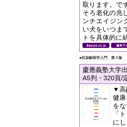
取ります。で
そろ老化の兆
ンチエイジン
い犬をいつま
トを具体的に
■抗加齢医学入門 第３版
慶應義塾大学出版
A5判・320頁/
▼高
健康
をな
「ト
にし