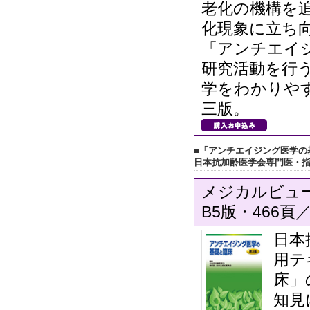
老化の機構を
化現象に立ち
「アンチエイ
研究活動を行
学をわかりや
三版。
■「アンチエイジング医学の
日本抗加齢医学会専門医・
メジカルビュー社
B5版・466頁／
日本
用テ
床」
知見