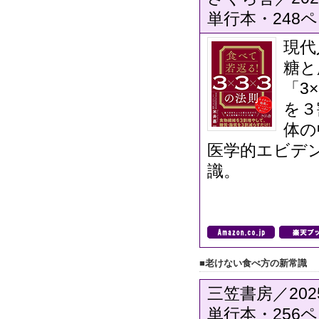
単行本・248ペ
現代
糖と
「3
を３
体の
医学的エビデ
識。
■老けない食べ方の新常識
三笠書房／202
単行本・256ペ