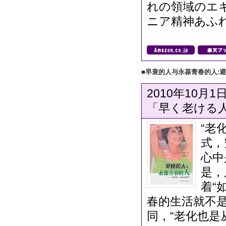
れの領域のエ
ニア精神あふ
■早衰的人与永葆青春的人:
2010年10月1
「早く老ける
“老
式，
心中
是，
着“
春的生活就不是
同，“老化也是