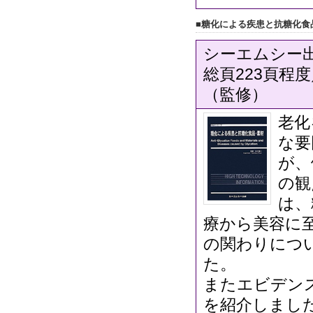
■糖化による疾患と抗糖化食
シーエムシー出
総頁223頁程度
（監修）
老化
な要
が、
の観
は、
療から美容に
の関わりにつ
た。
またエビデン
を紹介しまし