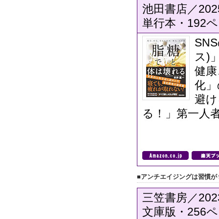
池田書店／202
単行本・192ペ
SN
ス)
健康
化」
避け
る！」第一人
■アンチエイジングは習慣が
三笠書房／202
文庫版・256