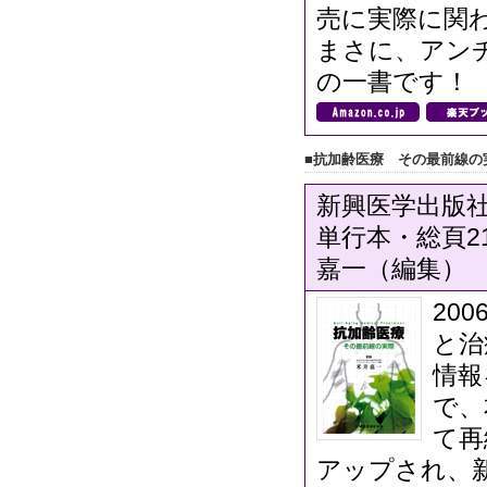
売に実際に関
まさに、アン
の一書です！
■抗加齢医療 その最前線の
新興医学出版社
単行本・総頁21
嘉一（編集）
200
と治
情報
で、
て再
アップされ、