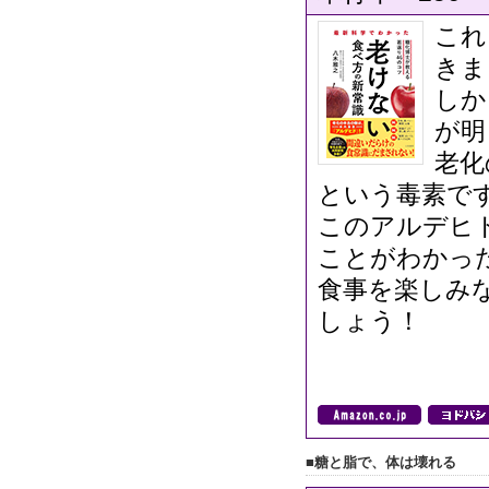
これ
きま
しか
が明
老化
という毒素で
このアルデヒ
ことがわかっ
食事を楽しみ
しょう！
■糖と脂で、体は壊れる