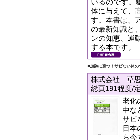
いるのです。
体に与えて、
す。本書は、
の最新知識と
ンの知恵、運
する本です。
■加齢に克つ！サビない体の
株式会社 草思社
総頁191程度/定
老化
中な
サビ
日本
ら今