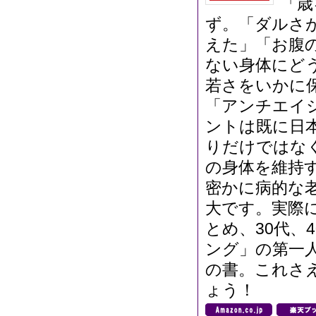
「歳
ず。「ダルさ
えた」「お腹
ない身体にど
若さをいかに
「アンチエイ
ントは既に日
りだけではな
の身体を維持
密かに病的な
大です。実際
とめ、30代、
ング」の第一
の書。これさ
ょう！