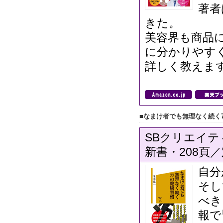
著者
きた。
美容界も商品
に分かりやす
詳しく教えま
■なまけ者でも無理なく続く
SBクリエイティ
新書・208頁／
自分
そし
べき
報で