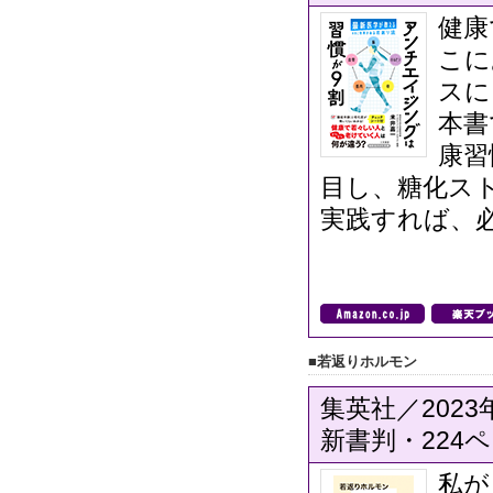
健康
こに
スに
本書
康習
目し、糖化ス
実践すれば、
■若返りホルモン
集英社／2023
新書判・224ペ
私が