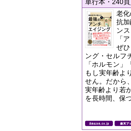
単行本・240頁／
老化
抗加
ンス
「ア
ぜひ
ング・セルフ
「ホルモン」
もし実年齢よ
せん。だから
実年齢より若
を長時間、保