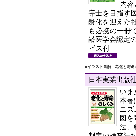
内容
導士を目指す
齢化を迎えた
も必携の一冊
齢医学会認定
ビス付
■イラスト図解 老化と寿命
日本実業出版社／
いま
本著
ニズ
図を
法、
判定の検査法