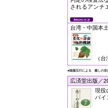
されるアンチ
台湾・中国本
（台
■陰陽五行による 癒しの音
広済堂出版／20
現役
バイ