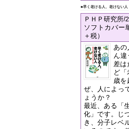
■早く老ける人、老けない人
ＰＨＰ研究所/2
ソフトカバー単行
＋税）
あの
ん違
差は
ど「
歳を
ぜ、人によっ
ょうか？
最近、ある「
化」です。じ
き、分子レベ