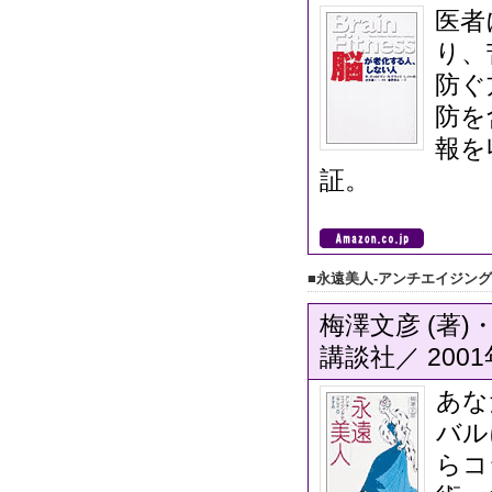
医者
り、
防ぐ
防を
報を
証。
■永遠美人‐アンチエイジン
梅澤文彦 (著)
講談社／ 200
あな
バル
らコ