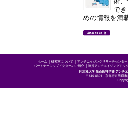
術、
でき
めの情報を満
ホーム
│
研究室について
│
アンチエイジングリサーチセンター
パートナーシップドクターのご紹介
│
連携アンチエイジングドッ
同志社大学 生命医科学部 アンチ
〒610-0394 京都府京田辺市多
Copyrig