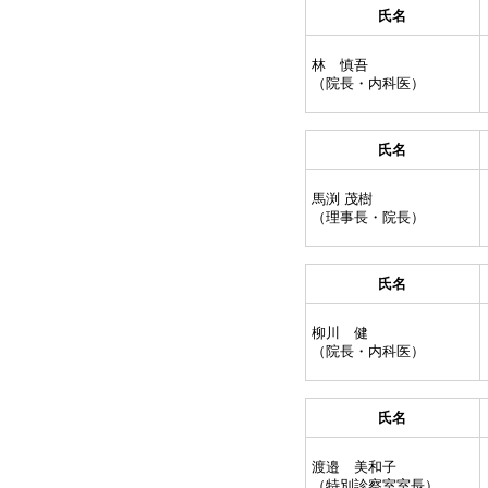
氏名
林 慎吾
（院長・内科医）
氏名
馬渕 茂樹
（理事長・院長）
氏名
柳川 健
（院長・内科医）
氏名
渡邉 美和子
（特別診察室室長）