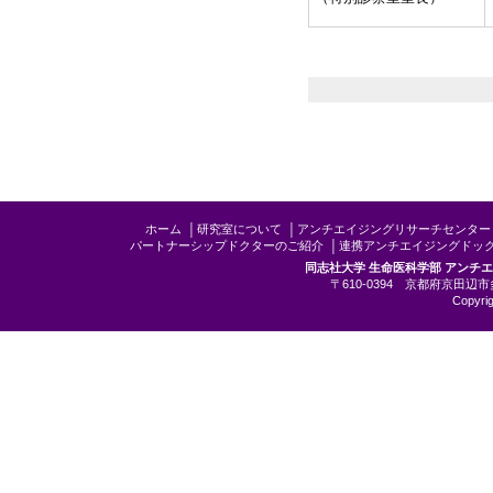
ホーム
│
研究室について
│
アンチエイジングリサーチセンター
パートナーシップドクターのご紹介
│
連携アンチエイジングドッ
同志社大学 生命医科学部 アンチ
〒610-0394 京都府京田辺市多
Copyrig