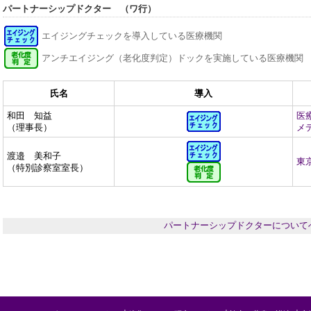
パートナーシップドクター （ワ行）
エイジングチェックを導入している医療機関
アンチエイジング（老化度判定）ドックを実施している医療機関
氏名
導入
和田 知益
医
（理事長）
メ
渡邉 美和子
東
（特別診察室室長）
パートナーシップドクターについて