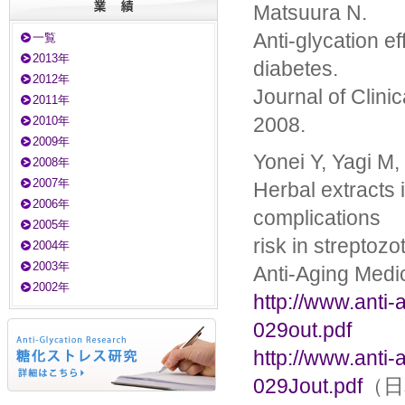
Matsuura N.
Anti-glycation e
一覧
2013年
diabetes.
2012年
Journal of Clini
2011年
2008.
2010年
2009年
Yonei Y, Yagi M,
2008年
2007年
Herbal extracts 
2006年
complications
2005年
risk in streptozo
2004年
2003年
Anti-Aging Medic
2002年
http://www.anti-
029out.pdf
http://www.anti-
029Jout.pdf
（日