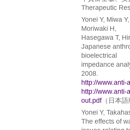
Therapeutic R
Yonei Y, Miwa Y,
Moriwaki H,
Hasegawa T, Hirai
Japanese anthro
bioelectrical
impedance analy
2008.
http://www.anti-
http://www.anti-
out.pdf
（日本語
Yonei Y, Takaha
The effects of w