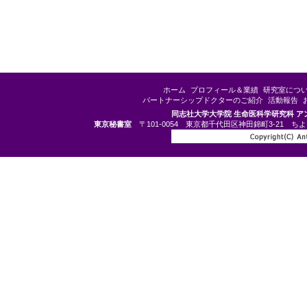
ホーム
プロフィール＆業績
研究室につ
パートナーシップドクターのご紹介
活動報告
同志社大学大学院 生命医科学研究科 
東京秘書室
〒101-0054 東京都千代田区神田錦町3-21 ちよだプラッ