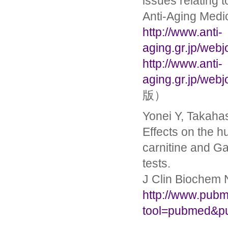
issues relating t
Anti-Aging Medi
http://www.anti-
aging.gr.jp/web
http://www.anti-
aging.gr.jp/web
版）
Yonei Y, Takaha
Effects on the h
carnitine and Ga
tests.
J Clin Biochem 
http://www.pubme
tool=pubmed&p