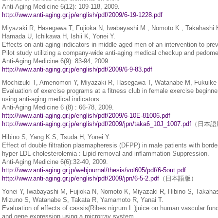
Anti-Aging Medicine 6(12): 109-118, 2009.
http://www.anti-aging.gr.jp/english/pdf/2009/6-19-1228.pdf
Miyazaki R, Hasegawa T, Fujioka N, Iwabayashi M , Nomoto K , Takahashi 
Hamada U, Ichikawa H, Ishii K, Yonei Y.
Effects on anti-aging indicators in middle-aged men of an intervention to prev
Pilot study utilizing a company-wide anti-aging medical checkup and pedome
Anti-Aging Medicine 6(9): 83-94, 2009.
http://www.anti-aging.gr.jp/english/pdf/2009/6-9-83.pdf
Mochizuki T, Amenomori Y, Miyazaki R, Hasegawa T, Watanabe M, Fukuike 
Evaluation of exercise programs at a fitness club in female exercise beginne
using anti-aging medical indicators.
Anti-Aging Medicine 6 (8) : 66-78, 2009.
http://www.anti-aging.gr.jp/english/pdf/2009/6-10E-81006.pdf
http://www.anti-aging.gr.jp/english/pdf/2009/jpn/taka6_10J_1007.pdf
（日本語
Hibino S, Yang K.S, Tsuda H, Yonei Y.
Effect of double filtration plasmapheresis (DFPP) in male patients with borde
hyper-LDL-cholesterolemia : Lipid removal and inflammation Suppression.
Anti-Aging Medicine 6(6):32-40, 2009.
http://www.anti-aging.gr.jp/webjournal/thesis/vol605/pdf/6-5out.pdf
http://www.anti-aging.gr.jp/english/pdf/2009/jpn/6-5-2.pdf
（日本語版）
Yonei Y, Iwabayashi M, Fujioka N, Nomoto K, Miyazaki R, Hibino S, Takaha
Mizuno S, Watanabe S, Takata R, Yamamoto R, Yanai T.
Evaluation of effects of cassis(Ribes nigrum L.)juice on human vascular func
and gene expression using a microrray system.