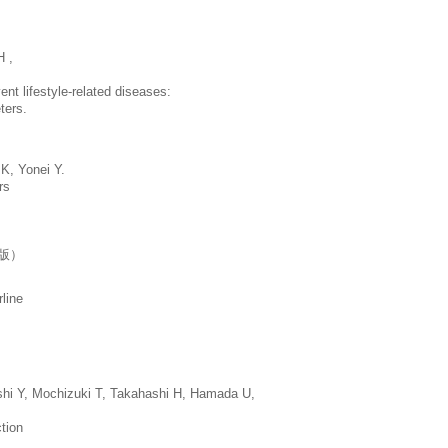
H ,
ent lifestyle-related diseases:
ters.
K, Yonei Y.
rs
版）
rline
shi Y, Mochizuki T, Takahashi H, Hamada U,
tion