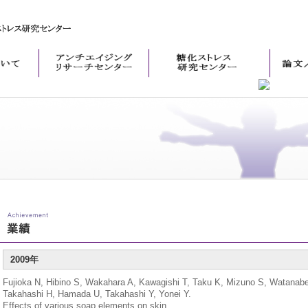
2009年
Fujioka N, Hibino S, Wakahara A, Kawagishi T, Taku K, Mizuno S, Watanab
Takahashi H, Hamada U, Takahashi Y, Yonei Y.
Effects of various soap elements on skin.